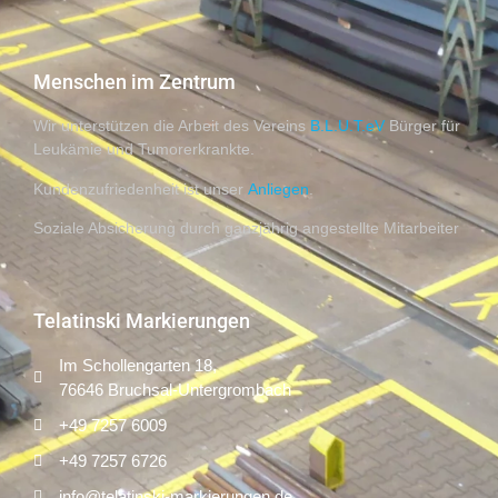
Menschen im Zentrum
Wir unterstützen die Arbeit des Vereins
B.L.U.T.eV
Bürger für
Leukämie und Tumorerkrankte.
Kundenzufriedenheit ist unser
Anliegen
.
Soziale Absicherung durch ganzjährig angestellte Mitarbeiter
Telatinski Markierungen
Im Schollengarten 18,
76646 Bruchsal-Untergrombach
+49 7257 6009
+49 7257 6726
info@telatinski-markierungen.de