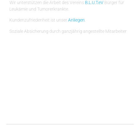
Wir unterstützen die Arbeit des Vereins
B.L.U.T.eV
Bürger für
Leukämie und Tumorerkrankte.
Kundenzufriedenheit ist unser
Anliegen
.
Soziale Absicherung durch ganzjährig angestellte Mitarbeiter
Telatinski Markierungen
Im Schollengarten 18,
76646 Bruchsal-Untergrombach
+49 7257 6009
+49 7257 6726
info@telatinski-markierungen.de
Copyright © 2025 Telatinski Markierungen. Alle Rechte vorbehalten.