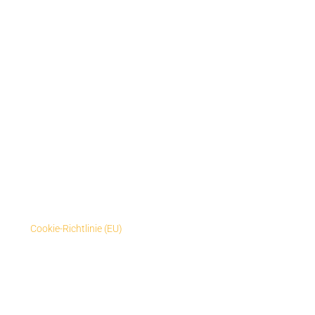
Dienstleistungen
Markierungen
Blog
Über uns
FAQ
Materialien & Markierungsprodukte: bodenmarkierungen.de
Wichtige Links
Impressum
Datenschutz­erklärung
Cookie-Richtlinie (EU)
Menschen im Zentrum